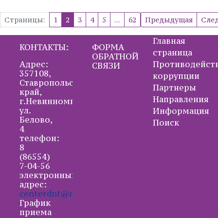
Страницы:
1
2
3
4
5
...
62
Предыдущая
Сле
Главная
КОНТАКТЫ:
ФОРМА
страница
ОБРАТНОЙ
Адрес:
Противодейст
СВЯЗИ
357108,
коррупции
Ставропольский
Партнеры
край,
Направления
г.Невинномысск,
ул.
Информация
Белово,
Поиск
4
телефон:
8
(86554)
7-04-56
электронный
адрес:
centerdnt@mail.ru
График
приема