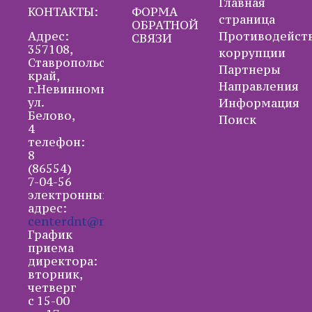
Главная
КОНТАКТЫ:
ФОРМА
страница
ОБРАТНОЙ
Адрес:
Противодейст
СВЯЗИ
357108,
коррупции
Ставропольский
Партнеры
край,
Направления
г.Невинномысск,
ул.
Информация
Белово,
Поиск
4
телефон:
8
(86554)
7-04-56
электронный
адрес:
centerdnt@mail.ru
График
приема
директора:
вторник,
четверг
с 15-00