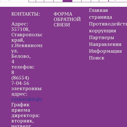
Главная
КОНТАКТЫ:
ФОРМА
страница
ОБРАТНОЙ
Адрес:
Противодейст
СВЯЗИ
357108,
коррупции
Ставропольский
Партнеры
край,
Направления
г.Невинномысск,
ул.
Информация
Белово,
Поиск
4
телефон:
8
(86554)
7-04-56
электронный
адрес:
centerdnt@mail.ru
График
приема
директора:
вторник,
четверг