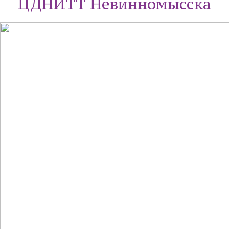
ЦДНИТТ Невинномысска