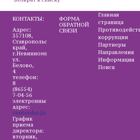
Главная
КОНТАКТЫ:
ФОРМА
страница
ОБРАТНОЙ
Адрес:
Противодейст
СВЯЗИ
357108,
коррупции
Ставропольский
Партнеры
край,
Направления
г.Невинномысск,
ул.
Информация
Белово,
Поиск
4
телефон:
8
(86554)
7-04-56
электронный
адрес:
centerdnt@mail.ru
График
приема
директора:
вторник,