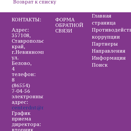
Возврат к списку
Главная
КОНТАКТЫ:
ФОРМА
страница
ОБРАТНОЙ
Адрес:
Противодейст
СВЯЗИ
357108,
коррупции
Ставропольский
Партнеры
край,
Направления
г.Невинномысск,
ул.
Информация
Белово,
Поиск
4
телефон:
8
(86554)
7-04-56
электронный
адрес:
centerdnt@mail.ru
График
приема
директора:
вторник,