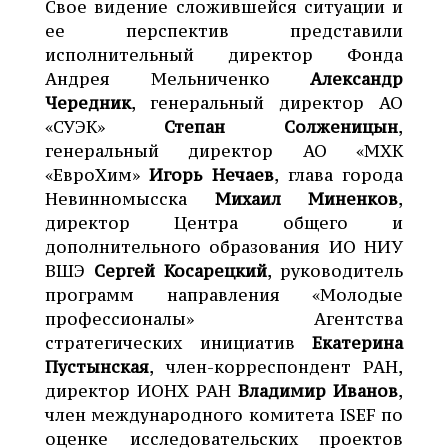
Свое видение сложившейся ситуации и
ее перспектив представили
исполнительный директор Фонда
Андрея Мельниченко
Александр
Чередник
, генеральный директор АО
«СУЭК»
Степан Солженицын
,
генеральный директор АО «МХК
«ЕвроХим»
Игорь Нечаев
, глава города
Невинномысска
Михаил Миненков
,
директор Центра общего и
дополнительного образования ИО НИУ
ВШЭ
Сергей Косарецкий
, руководитель
программ направления «Молодые
профессионалы» Агентства
стратегических инициатив
Екатерина
Пустынская
, член-корреспондент РАН,
директор ИОНХ РАН
Владимир Иванов
,
член международного комитета ISEF по
оценке исследовательских проектов