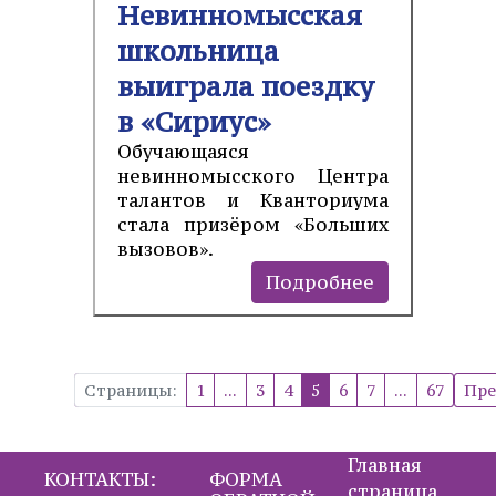
Невинномысская
школьница
выиграла поездку
в «Сириус»
Обучающаяся
невинномысского Центра
талантов и Кванториума
стала призёром «Больших
вызовов».
Подробнее
Страницы:
1
...
3
4
5
6
7
...
67
Пр
Главная
КОНТАКТЫ:
ФОРМА
страница