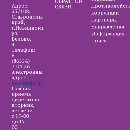
ОБРАТНОЙ
Адрес:
Противодейст
СВЯЗИ
357108,
коррупции
Ставропольский
Партнеры
край,
Направления
г.Невинномысск,
ул.
Информация
Белово,
Поиск
4
телефон:
8
(86554)
7-04-56
электронный
адрес:
centerdnt@mail.ru
График
приема
директора:
вторник,
четверг
с 15-00
до 17-
00